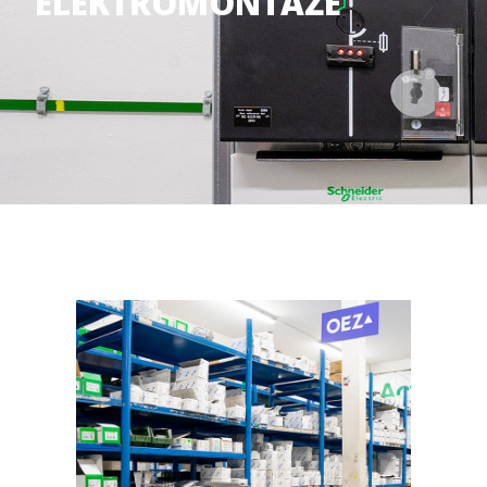
ELEKTROMONTÁŽE
Stavební činnost
Volná místa
Výroba rozvaděčů
Kontakt
Automatizace
eshop
Montáž
Údržba a servis
Elektrárny
Projekce
IMS