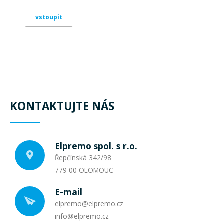
vstoupit
KONTAKTUJTE NÁS
Elpremo spol. s r.o.
Řepčínská 342/98
779 00 OLOMOUC
E-mail
elp
rem
o@e
lpr
emo.cz
inf
o@elpr
emo.cz