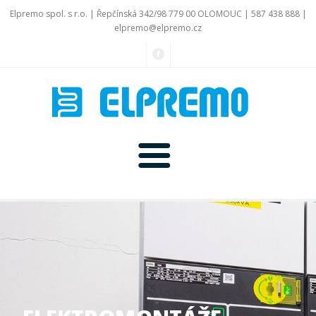
Elpremo spol. s r.o. | Řepčínská 342/98 779 00 OLOMOUC | 587 438 888 |
elp
rem
o@e
lpr
emo.cz
Home
O firmě
Co nabízíme
Velkoobchod
Ke stažení